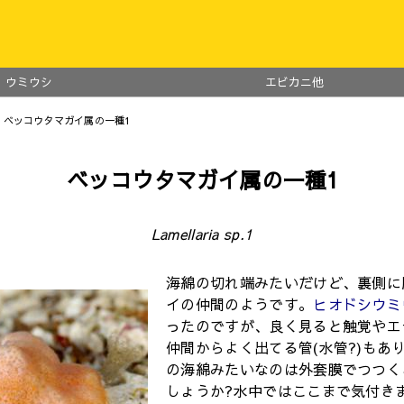
ウミウシ
エビカニ他
 ベッコウタマガイ属の一種1
ベッコウタマガイ属の一種1
Lamellaria sp.1
海綿の切れ端みたいだけど、裏側に
イの仲間のようです。
ヒオドシウミ
ったのですが、良く見ると触覚やエ
仲間からよく出てる管(水管?)もあ
の海綿みたいなのは外套膜でつつく
しょうか?水中ではここまで気付き