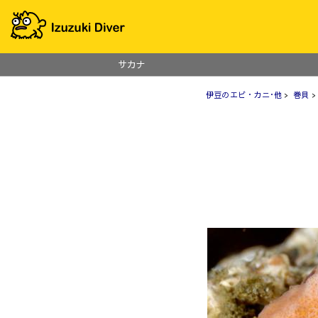
サカナ
伊豆のエビ・カニ･他
>
巻貝
>