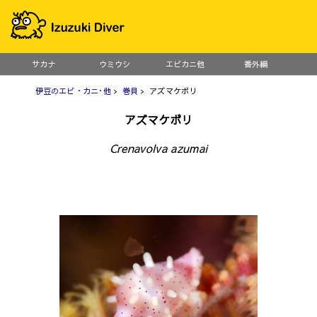
サカナ
ウミウシ
エビカニ他
番外編
伊豆のエビ・カニ･他
>
巻貝
> アズマケボリ
アズマケボリ
Crenavolva azumai