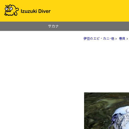
サカナ
伊豆のエビ・カニ･他
>
巻貝
>