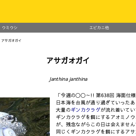
ウミウシ
エビカニ他
 アサガオガイ
アサガオガイ
Janthina janthina
「今週の〇〇～!! 第638回 海面仕様(2
日本海を台風が通り過ぎていったあ
大量の
ギンカクラゲ
が流れ着いてい
ギンカクラゲを餌にするアオミノウ
が、残念ながらこの日は会えません
同じくギンカクラゲを餌にするアサ