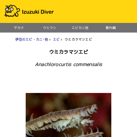
サカナ
ウミウシ
エビカニ他
番外編
伊豆のエビ・カニ･他
>
エビ
> ウミカラマツエビ
ウミカラマツエビ
Anachlorocurtis commensalis