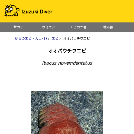
サカナ
ウミウシ
エビカニ他
番外編
伊豆のエビ・カニ･他
>
エビ
> オオバウチワエビ
オオバウチワエビ
Ibacus novemdentatus