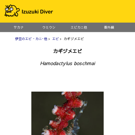
サカナ
ウミウシ
エビカニ他
番外編
伊豆のエビ・カニ･他
>
エビ
> カギヅメエビ
カギヅメエビ
Hamodactylus boschmai