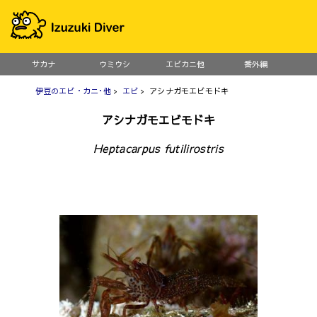
サカナ
ウミウシ
エビカニ他
番外編
伊豆のエビ・カニ･他
>
エビ
> アシナガモエビモドキ
アシナガモエビモドキ
Heptacarpus futilirostris