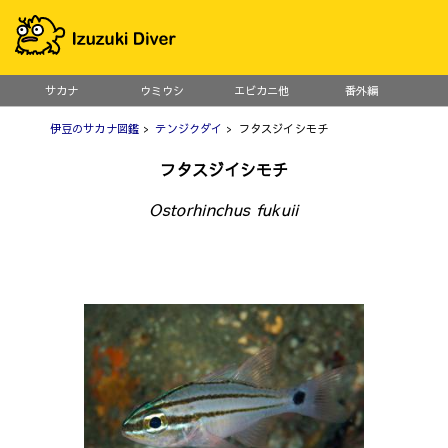
サカナ
ウミウシ
エビカニ他
番外編
伊豆のサカナ図鑑
>
テンジクダイ
> フタスジイシモチ
フタスジイシモチ
Ostorhinchus fukuii