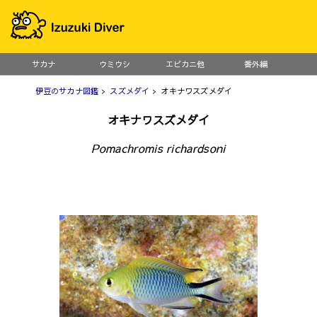
サカナ
ウミウシ
エビカニ他
番外編
伊豆のサカナ図鑑
>
スズメダイ
> オキナワスズメダイ
オキナワスズメダイ
Pomachromis richardsoni