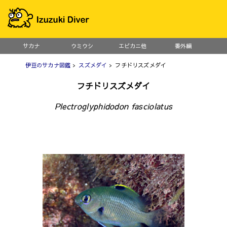
サカナ
ウミウシ
エビカニ他
番外編
伊豆のサカナ図鑑
>
スズメダイ
> フチドリスズメダイ
フチドリスズメダイ
Plectroglyphidodon fasciolatus