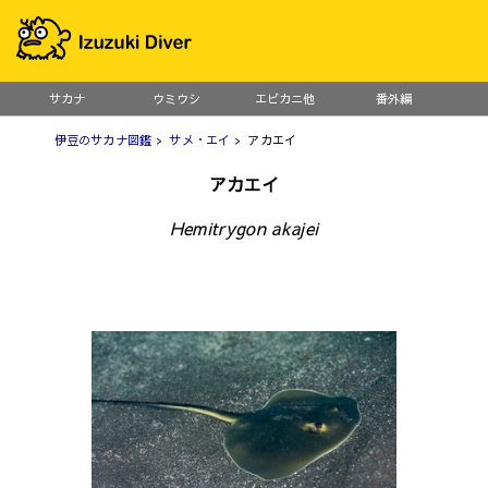
サカナ
ウミウシ
エビカニ他
番外編
伊豆のサカナ図鑑
>
サメ・エイ
> アカエイ
アカエイ
Hemitrygon akajei