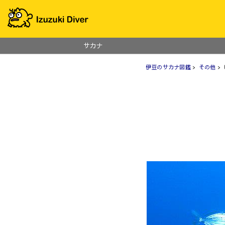
サカナ
伊豆のサカナ図鑑
>
その他
>