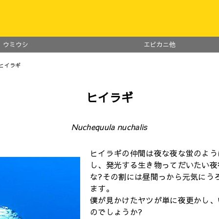
ウミウシ
エビカニ他
 ヒイラギ
ヒイラギ
Nuchequula nuchalis
ヒイラギの仲間は夜な夜な蛍のよう
し、発光する生き物ってだいたい夜
な?その割には昼間っから元気にう
ます。
僕が見かけたヤツが単に夜更かし、
のでしょうか?