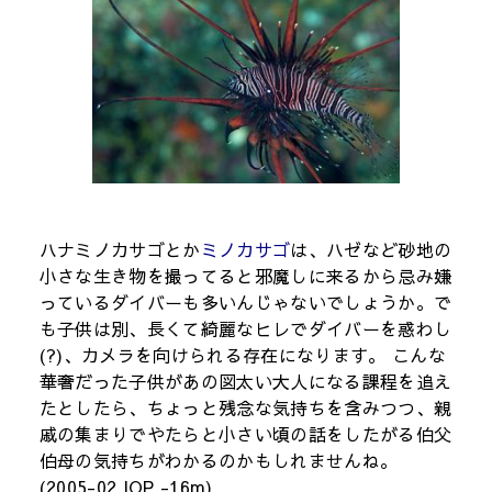
ハナミノカサゴとか
ミノカサゴ
は、ハゼなど砂地の
小さな生き物を撮ってると邪魔しに来るから忌み嫌
っているダイバーも多いんじゃないでしょうか。で
も子供は別、長くて綺麗なヒレでダイバーを惑わし
(?)、カメラを向けられる存在になります。 こんな
華奢だった子供があの図太い大人になる課程を追え
たとしたら、ちょっと残念な気持ちを含みつつ、親
戚の集まりでやたらと小さい頃の話をしたがる伯父
伯母の気持ちがわかるのかもしれませんね。
(2005-02 IOP -16m)