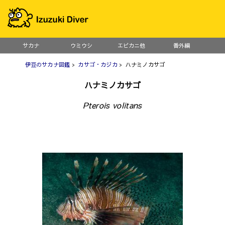
サカナ
ウミウシ
エビカニ他
番外編
伊豆のサカナ図鑑
>
カサゴ・カジカ
> ハナミノカサゴ
ハナミノカサゴ
Pterois volitans