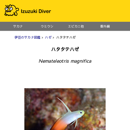
サカナ
ウミウシ
エビカニ他
番外編
伊豆のサカナ図鑑
>
ハゼ
> ハタタテハゼ
ハタタテハゼ
Nemateleotris magnifica