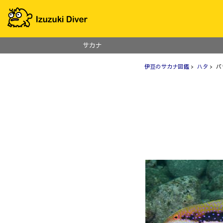
サカナ
伊豆のサカナ図鑑
>
ハタ
> 