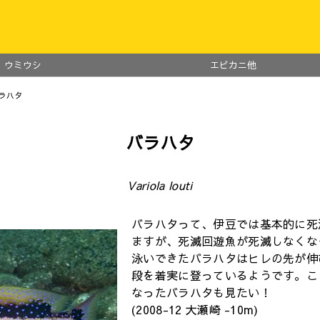
ウミウシ
エビカニ他
バラハタ
バラハタ
Variola louti
バラハタって、伊豆では基本的に死
ますが、死滅回遊魚が死滅しなくなっ
泳いできたバラハタはヒレの先が伸
段を着実に登っているようです。こ
なったバラハタも見たい！
(2008-12 大瀬崎 -10m)