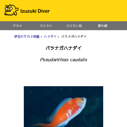
サカナ
ウミウシ
エビカニ他
番外編
伊豆のサカナ図鑑
>
ハナダイ
> バラナガハナダイ
バラナガハナダイ
Pseudanthias caudalis