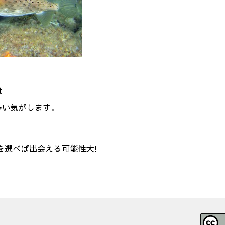
t
多い気がします。
を選べば出会える可能性大!