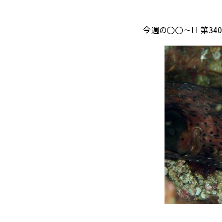
「今週の〇〇～!! 第340