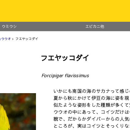
ウミウシ
エビカニ他
ョウウオ
> フエヤッコダイ
フエヤッコダイ
Forcipiger flavissimus
いかにも南国の海のサカナって感じ
夏から秋にかけて伊豆の海に姿を現
似たような姿形をした種類が多くて
ウウオの中にあって、コイツだけは
貌で、だからかダイバーからの人気
ところが、実はコイツとそっくりな