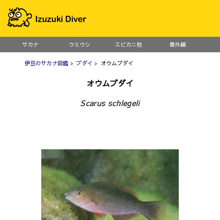
サカナ
ウミウシ
エビカニ他
番外編
伊豆のサカナ図鑑
>
ブダイ
> オウムブダイ
オウムブダイ
Scarus schlegeli