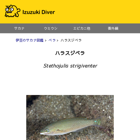
サカナ
ウミウシ
エビカニ他
番外編
伊豆のサカナ図鑑
>
ベラ
> ハラスジベラ
ハラスジベラ
Stethojulis strigiventer